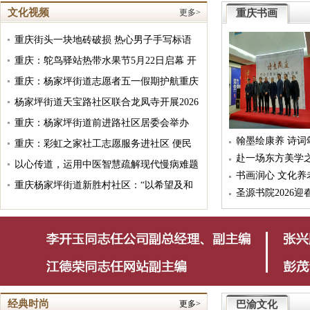
文化视频
更多>
重庆书画
重庆街头一块地砖破损 热心男子手写标语
提醒市民注意安全
重庆：鸵鸟驿站热带水果节5月22日启幕 开
启这场属于味蕾的盛夏狂欢
重庆：杨家坪街道志愿者五一假期护航重庆
动物园 紧急救助晕倒老人
杨家坪街道天宝路社区联合龙凤寺开展2026
年第二季度消防暨防洪抗汛应急演练活动
重庆：杨家坪街道前进路社区居委会举办
翰墨绘康养 诗
了“愈见心灵·邻里同行”心理健康讲座活动
重庆：彩虹之家社工志愿服务进社区 便民
兰亭书法节绍兴开幕
村·兴茂康养度假
赴一场东方美学
暖心送关怀
以心传道，运用中医智慧疏解现代慢病难题
佛教艺术馆开幕
书画润心 文化养
——湖湘子弟汤大铁和他的慢病“防、治、
重庆杨家坪街道新胜村社区：“以希望及和
牌了
圣源书院2026
调、养”扶阳理念
谐·永续幸福社会”社工周宣传活动
经典时尚
更多>
巴渝文化