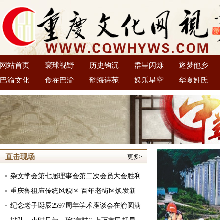
网站首页
寰球视野
历史钩沉
群星闪烁
逐梦他乡
巴渝文化
食在巴渝
韵海诗苑
娱乐星空
华夏姓氏
直击现场
更多>
杂文学会第七届理事会第二次会员大会胜利
召开
重庆鲁祖庙传统风貌区 百年老街区焕发新
活力
纪念老子诞辰2597周年学术座谈会在渝圆满