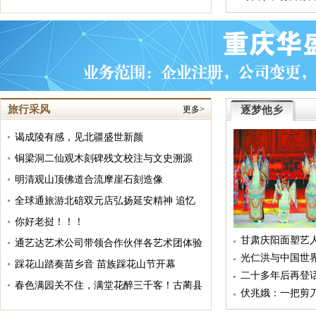
"壮丽七十
旅行采风
更多>
逐梦他乡
谒成陵有感，见北疆盛世新颜
铜梁洞二仙观木刻碑残文校注与文史溯源
明清观山顶佛道合流摩崖石刻造像
全球通旅游北碚双元店弘扬延安精神 追忆
红色革命 邂逅古都长安
你好老挝！！！
甘肃庆阳面塑艺
通艺达艺术公司带领合作伙伴各艺术团体验
儿童文学作家任溶溶9
光仁洪与中国世
一日游
踩花山踏奏苗乡音 苗族踩花山节开幕
二十多年后再登
春色满园关不住，满堂花醉三千客！古蔺县
量
伏兆娥：一把剪
双沙镇第十五届菜花旅游文化节开门盈客