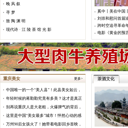
晚 风 叙
奚中丨美在中国
寻 梦
刘崇和慰问首届
致 陶 渊 明
跨时空追寻革命
现代诗 · 江 陵 茶 馆 光 影
影活动举行
电影《黄金的预
情加盟打造
重庆美女
更多>
茶酒文化
中国唯一的一个“美人县”！此县美女如云，
你知道是哪个县吗？
年轻时候的蒋勤勤究竟有多美？这才是真正
倾国倾城的美女
别再说重庆人是大老粗，火爆脾气的背后，
是勇猛坚强的生命哲学啊
这里是中国“美女最多”城市！怦然心动的感
觉
万州90后女孩火了！她带着电影回乡首映，