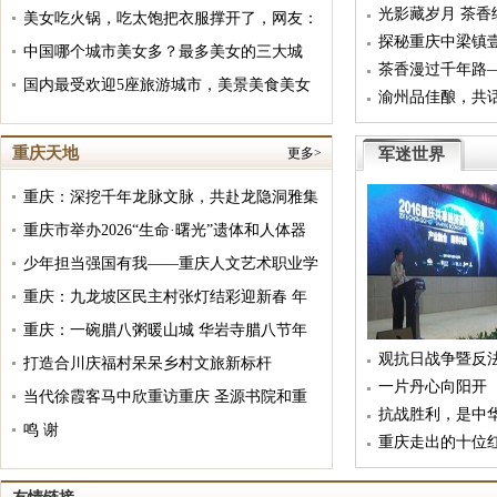
光影藏岁月 茶
快来为她打call！
美女吃火锅，吃太饱把衣服撑开了，网友：
情怀
探秘重庆中梁镇
淑女秒变女汉子！
中国哪个城市美女多？最多美女的三大城
新韵
茶香漫过千年路
市，美女比星星还多哦！
国内最受欢迎5座旅游城市，美景美食美女
渝州品佳酿，共
样样齐全，物价还不太高
圆满举办
重庆天地
更多>
军迷世界
重庆：深挖千年龙脉文脉，共赴龙隐洞雅集
盛会 笔者受邀出席中国龙隐洞首届龙文化
重庆市举办2026“生命·曙光”遗体和人体器
节
官捐献缅怀纪念活动
少年担当强国有我——重庆人文艺术职业学
校2026年春季开学典礼暨主题教育活动
重庆：九龙坡区民主村张灯结彩迎新春 年
味喜庆幸福迎马年
重庆：一碗腊八粥暖山城 华岩寺腊八节年
观抗日战争暨反
味浓
打造合川庆福村呆呆乡村文旅新标杆
一片丹心向阳开
当代徐霞客马中欣重访重庆 圣源书院和重
抗战胜利，是中
庆文化网视 等单位热忱相待获赞
鸣 谢
重庆走出的十位