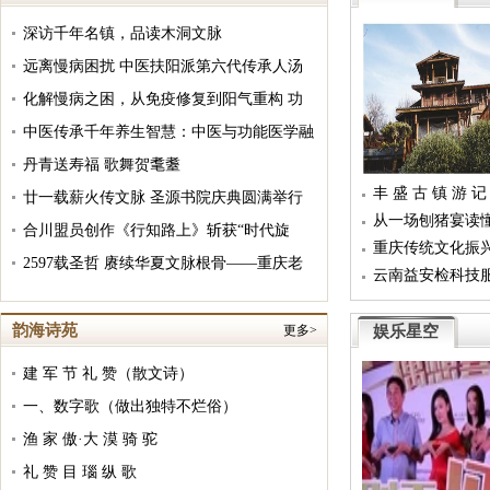
深访千年名镇，品读木洞文脉
远离慢病困扰 中医扶阳派第六代传承人汤
又是一年春游季，看古
大铁分享大众可践行的日常养阳良方
化解慢病之困，从免疫修复到阳气重构 功
能医学和扶阳中医“治、调、养、防”的体悟
中医传承千年养生智慧：中医与功能医学融
合 赋能全民健康
丹青送寿福 歌舞贺耄耋
丰 盛 古 镇 游 记
廿一载薪火传文脉 圣源书院庆典圆满举行
从一场刨猪宴读
合川盟员创作《行知路上》斩获“时代旋
重庆传统文化振
律”2025原创词曲征集一等奖
2597载圣哲 赓续华夏文脉根骨——重庆老
云南益安检科技
子诞辰2597周年追思文
韵海诗苑
更多>
娱乐星空
建 军 节 礼 赞（散文诗）
一、数字歌（做出独特不烂俗）
渔 家 傲·大 漠 骑 驼
礼 赞 目 瑙 纵 歌