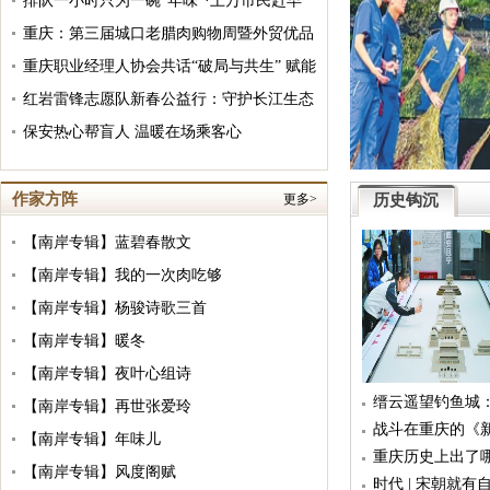
举行
排队一小时只为一碗“年味”·上万市民赶早
赴重庆华岩寺领腊八粥
重庆：第三届城口老腊肉购物周暨外贸优品
巡展在九龙坡区杨家坪步行街启幕
重庆职业经理人协会共话“破局与共生” 赋能
经济发展，推动地方经济转型升级
红岩雷锋志愿队新春公益行：守护长江生态
情暖“一老一小” 助力乡村振兴
保安热心帮盲人 温暖在场乘客心
中老铁路建设工地举行
作家方阵
更多>
历史钩沉
【南岸专辑】蓝碧春散文
【南岸专辑】我的一次肉吃够
【南岸专辑】杨骏诗歌三首
【南岸专辑】暖冬
【南岸专辑】夜叶心组诗
缙云遥望钓鱼城
【南岸专辑】再世张爱玲
战斗在重庆的《
【南岸专辑】年味儿
重庆历史上出了
【南岸专辑】风度阁赋
时代 | 宋朝就