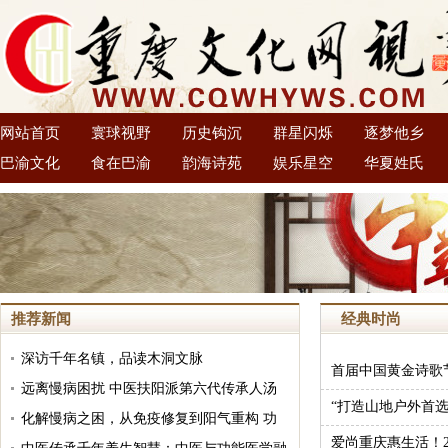
网站首页
寰球视野
历史钩沉
群星闪烁
逐梦他乡
巴渝文化
食在巴渝
韵海诗苑
娱乐星空
华夏姓氏
推荐新闻
经典时尚
深访千年名镇，品读木洞文脉
首届中国黄金诗歌节
远离慢病困扰 中医扶阳派第六代传承人汤
“打造山地户外首
大铁分享大众可践行的日常养阳良方
化解慢病之困，从免疫修复到阳气重构 功
爱尚重庆惠生活！2