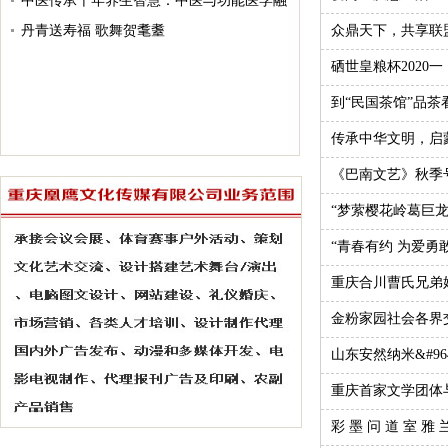
能医学和扶阳中医“治、调、养、防”的体悟
中医传承千年养生智慧：中医与功能医学融
合 赋能全民健康
丹青送寿福 歌舞贺耄耋
众鼎天下，共享联
硒世皇粮杯2020
到“民国茶馆”品
传承中华文明，启蒙
《巴南文艺》秋季
“梦萦樱花岭葛巨
“青春有约 为爱勇
重庆合川曹氏兄弟
金粉家园社会各界
山东安然纳米&#96
重庆首家文学团体
彩 墨 问 道 室 雅 