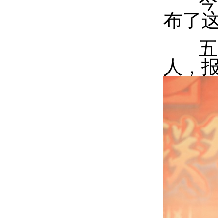
今
布了这
五天
人，报