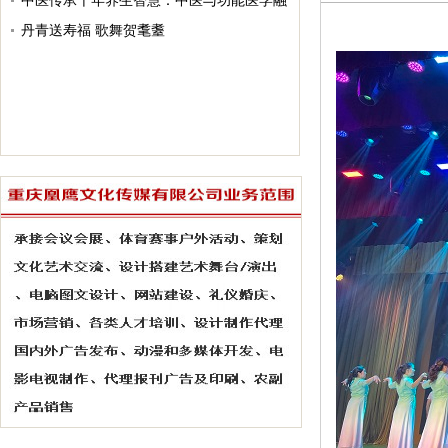
能医学和扶阳中医“治、调、养、防”的体悟
中医传承千年养生智慧：中医与功能医学融
合 赋能全民健康
丹青送寿福 歌舞贺耄耋