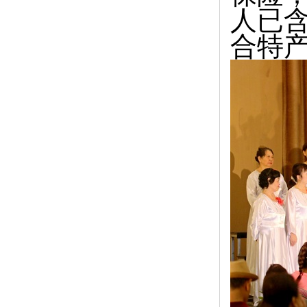
人已含
合特