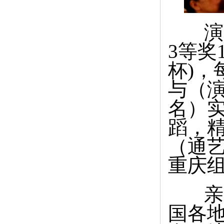
演出
3等奖
杯)，
与（
名）
蹈，
（通
重庆组委
亲
国各