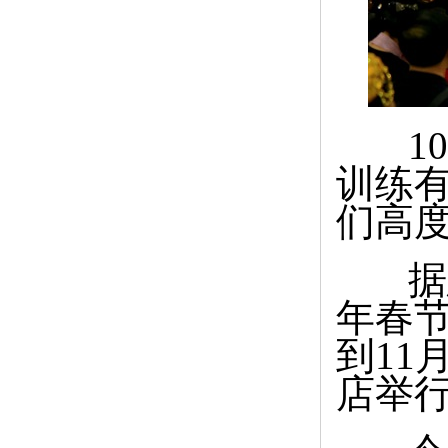
10
训练
们高
据悉
年春节
到11
店举