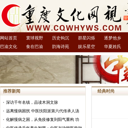
网站首页
寰球视野
历史钩沉
群星闪烁
逐梦他乡
巴渝文化
食在巴渝
韵海诗苑
娱乐星空
华夏姓氏
推荐新闻
经典时尚
深访千年名镇，品读木洞文脉
远离慢病困扰 中医扶阳派第六代传承人汤
大铁分享大众可践行的日常养阳良方
化解慢病之困，从免疫修复到阳气重构 功