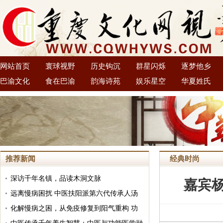
网站首页
寰球视野
历史钩沉
群星闪烁
逐梦他乡
巴渝文化
食在巴渝
韵海诗苑
娱乐星空
华夏姓氏
推荐新闻
经典时尚
深访千年名镇，品读木洞文脉
嘉宾
远离慢病困扰 中医扶阳派第六代传承人汤
大铁分享大众可践行的日常养阳良方
化解慢病之困，从免疫修复到阳气重构 功