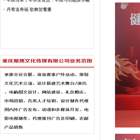
能医学和扶阳中医“治、调、养、防”的体悟
中医传承千年养生智慧：中医与功能医学融
合 赋能全民健康
丹青送寿福 歌舞贺耄耋