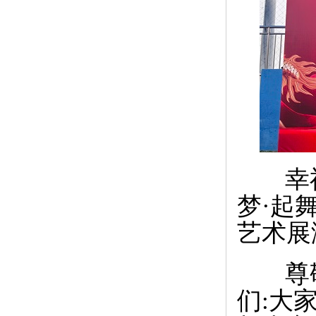
幸福
梦·起
艺术展
尊敬
们:大