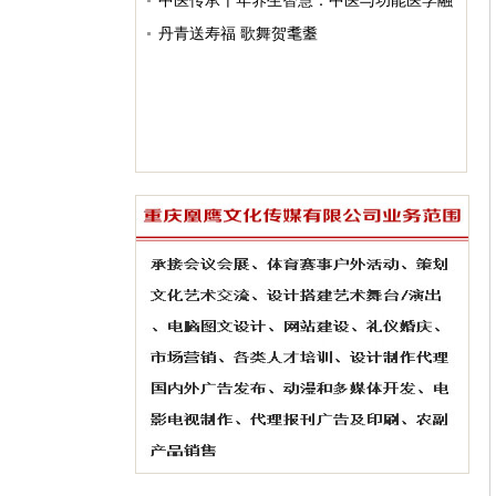
能医学和扶阳中医“治、调、养、防”的体悟
中医传承千年养生智慧：中医与功能医学融
合 赋能全民健康
丹青送寿福 歌舞贺耄耋