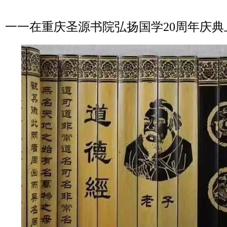
一一在重庆圣源书院弘扬国学20周年庆典