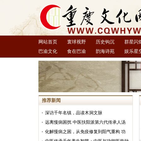
网站首页
寰球视野
历史钩沉
群星闪
巴渝文化
食在巴渝
韵海诗苑
娱乐星
推荐新闻
深访千年名镇，品读木洞文脉
远离慢病困扰 中医扶阳派第六代传承人汤
大铁分享大众可践行的日常养阳良方
化解慢病之困，从免疫修复到阳气重构 功