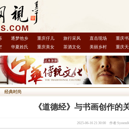
烁
逐梦他乡
重庆仔儿
旅行采风
直击现场
重庆书
空
华夏姓氏
重庆美女
茶酒文化
美丽乡村
重庆天
经典时尚
《道德经》与书画创作的
2025-06-16 21:30:00 作者:System