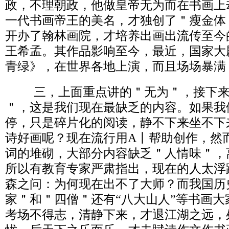
政，不理朝政，他做皇帝无为而在书画上
一代书画帝王的美名，才独创了＂瘦金体
开办了翰林画院，才培养出画出流传至今
王希孟。其作品影响至今，最近，国家大
青绿》，在世界各地上演，而且场场暴满
三，上面重点讲的＂无为＂，接下来
＂，这是我们现在最缺乏的内容。如果我
停，只是碎片化的阅读，静不下来坐不下
诗好画呢？现在流行用A丨帮助创作，然
词的堆砌，大部分内容缺乏＂人情味＂，
所以有教育专家严肃指出，现在的人太浮
森之问：为何现在出不了大师？而我国历
家＂和＂四僧＂还有“八大山人”等书画
考场不得志，清静下来，才退江湖之远，