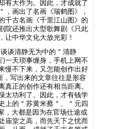
却有大作为。因此，才成就了
＂，画出了名画《瑞鹤图》，
的千古名画《千里江山图》的
剧院还推出大型歌舞剧《只此
，让中华文化大放光彩！
谈谈清静无为中的＂清静
们一天琐事缠身，手机上网不
来慢不下来，又怎能创作出好
而，写出来的文章往往是形容
离真正的创作还有相当距离。
躁太功利了。因此，才有钱学
史上的＂苏黄米蔡＂、＂元四
大家，大都是因为在官场仕途或
处庙堂之高，而先天下之忧而