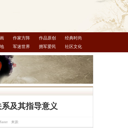
画
作家方阵
作品原创
经典时尚
地
军迷世界
拥军爱民
社区文化
关系及其指导意义
Master 来源: